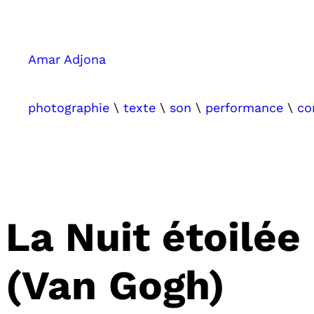
Aller
au
contenu
Amar Adjona
photographie
\
texte
\
son
\
performance
\
co
La Nuit étoilée
(Van Gogh)