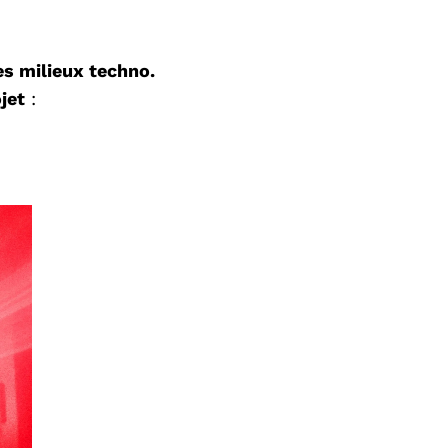
es milieux techno.
jet
: