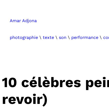
Aller
au
contenu
Amar Adjona
photographie
\
texte
\
son
\
performance
\
co
10 célèbres pei
revoir)