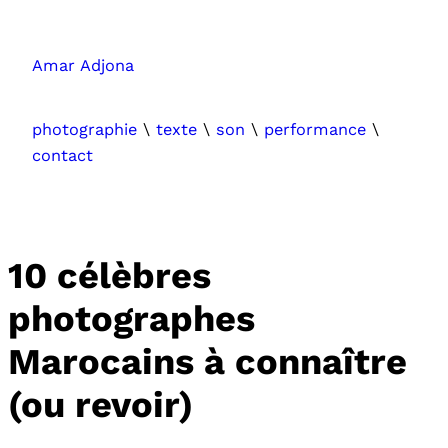
Aller
au
Amar Adjona
contenu
photographie
\
texte
\
son
\
performance
\
contact
10 célèbres
photographes
Marocains à connaître
(ou revoir)