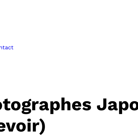
ntact
otographes Japo
evoir)