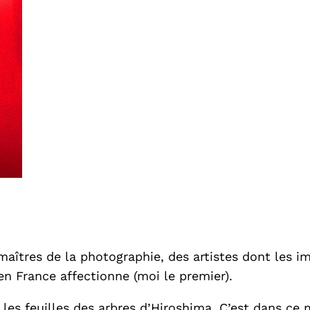
 maîtres de la photographie, des artistes dont les
n France affectionne (moi le premier).
r les feuilles des arbres d’Hiroshima. C’est dans c