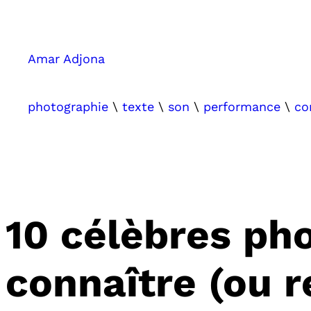
Aller
au
contenu
Amar Adjona
photographie
\
texte
\
son
\
performance
\
co
10 célèbres ph
connaître (ou r